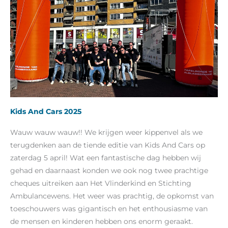
Kids And Cars 2025
Wauw wauw wauw!! We krijgen weer kippenvel als we
terugdenken aan de tiende editie van Kids And Cars op
zaterdag 5 april! Wat een fantastische dag hebben wij
gehad en daarnaast konden we ook nog twee prachtige
cheques uitreiken aan Het Vlinderkind en Stichting
Ambulancewens. Het weer was prachtig, de opkomst van
toeschouwers was gigantisch en het enthousiasme van
de mensen en kinderen hebben ons enorm geraakt.