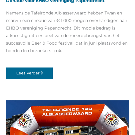
Donatie voor EHBO vereniging Papendrecht
Namens de Tafelronde Alblasserwaard hebben Twan en
marvin een cheque van € 1.000 mogen overhandigen aan
EHBO vereniging Papendrecht. Dit mooie bedrag is
afkomstig uit een deel van de meeropbrengst van het
succesvolle Beer & Food festival, dat in juni plaatsvond en
honderden bezoekers trok.
Lees verder