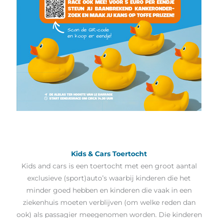
Kids & Cars Toertocht
Kids and cars is een toertocht met een groot aantal
exclusieve (sport)auto’s waarbij kinderen die het
minder goed hebben en kinderen die vaak in een
ziekenhuis moeten verblijven (om welke reden dan
ook) als passagier meegenomen worden. Die kinderen