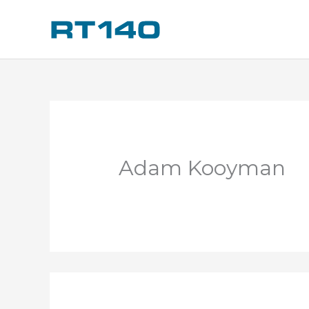
Ga
naar
de
inhoud
Adam Kooyman