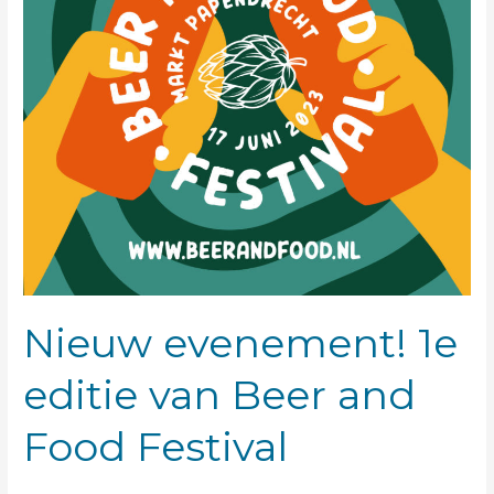
and
Food
Festival
Nieuw evenement! 1e
editie van Beer and
Food Festival